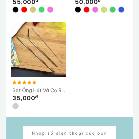
Đ
Đ
55,000
50,000
Set Ống Hút Và Cọ Rửa
Đ
35,000