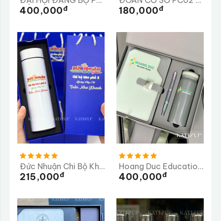
ĐẠI HỘI ĐẢNG BỘ PHÒNG THAM MƯU
ĐOÀN CƠ SỞ PC02 CÔNG AN TỈNH LÂM ĐỒNG
Đ
Đ
400,000
180,000
Đức Nhuận Chi Bộ Khu Phố 2
Hoang Duc Education Group
Đ
Đ
215,000
400,000