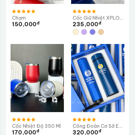
Chạm
Cốc Giữ Nhiệt XPLORY 480ML
Đ
Đ
150,000
235,000
Cốc Nhiệt Độ 350 Ml
Công Đoàn Cơ Sở ELITE Long Thành
Đ
Đ
170,000
320,000