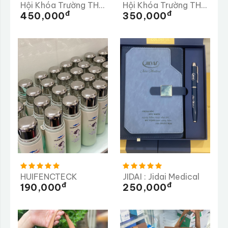
Hội Khóa Trường THPT HÀM RÔNG
Hội Khóa Trường THPT Số 2 Nghĩa Hành Quảng Ngãi
Đ
Đ
450,000
350,000
HUIFENCTECK
JIDAI : Jidai Medical
Đ
Đ
190,000
250,000