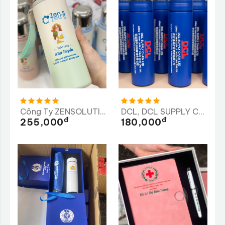
Công Ty ZENSOLUTION
DCL, DCL SUPPLY CHAIN LTD, Công Ty TNHH Quản Lý Chuỗi Cung Ứng DCL
Đ
Đ
255,000
180,000