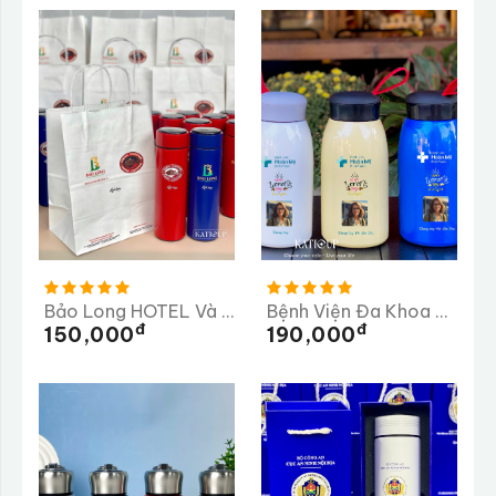
Bảo Long HOTEL Và PEAK COFFEE
Bệnh Viện Đa Khoa Hoàn Mỹ
Đ
Đ
150,000
190,000