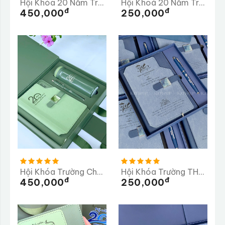
Hội Khóa 20 Năm Trường THPT Huỳnh Thúc Kháng
Hội Khoá 20 Năm Trường THPT Lê Khiết
Đ
Đ
450,000
250,000
Hội Khóa Trường Chu Văn An 20 Năm Ngày Trở Về
Hội Khóa Trường THCS Tần Quang Khải 20 Năm Trở Về Trường
Đ
Đ
450,000
250,000