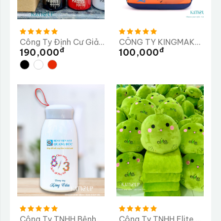
Công Ty Định Cư Giải Pháp Nhân Lực MINH NGUYÊN
CÔNG TY KINGMAKER III (VIỆT NAM) GIÀY
Đ
Đ
190,000
100,000
Công Ty TNHH Bệnh Viện Mắt Quang Đức
Công Ty TNHH Elite Long Thành