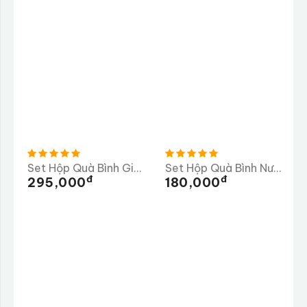
Set Hộp Quà Bình Giữ Nhiệt 500ml + Bút Kí - Mẫu 2
Set Hộp Quà Bình Nước
Đ
Đ
295,000
180,000