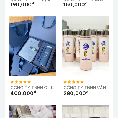
Đ
Đ
190,000
150,000
CÔNG TY TNHH QILII, CÔNG Y TNHH SX TM VÀ DV XYTASO
CÔNG TY TNHH VẬN TẢI VÀ XÂY DỰNG TRÀ MY
Đ
Đ
400,000
280,000