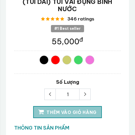
(TÚI DÀI) TÚI VẢI ĐỰNG BÌNH
NƯỚC
346 ratings
#1 Best seller
đ
55,000
Số Lượng
THÊM VÀO GIỎ HÀNG
THÔNG TIN SẢN PHẨM