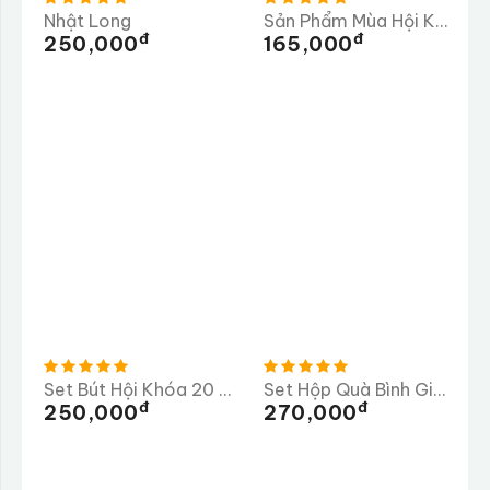
Nhật Long
Sản Phẩm Mùa Hội Khóa
Đ
Đ
250,000
165,000
Set Bút Hội Khóa 20 Năm Ra Trường THPT Chuyên Lê Khiết
Set Hộp Quà Bình Giữ Nhiệt 500ml + Bút Kí
Đ
Đ
250,000
270,000