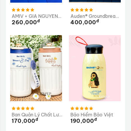
AMIV + GIA NGUYEN ME CO.,LTD ( GN )
Auden® Groundbreaking Ceremony
Đ
Đ
260,000
400,000
Ban Quản Lý Chất Lượng Tỉnh Quảng Ngãi
Bảo Hiểm Bảo Việt
Đ
Đ
170,000
190,000