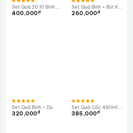
Set Quà 20.10 Bình Giữ Nhiệt Metal 500ml
Set Quà Bình + Bút Khắc Logo Công Ty TAVITAX
Đ
Đ
400,000
260,000
Set Quà Bình + Dù
Set Quà Cốc 480ml + Khăng Choàng
Đ
Đ
320,000
385,000