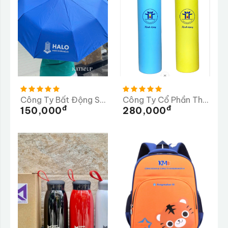
Công Ty Bất Động Sản HALO - Dù In
Công Ty Cổ Phần Thương Mại Dược Phẩm Tiến Thịnh
Đ
Đ
150,000
280,000