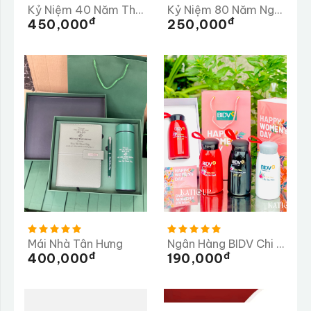
Kỷ Niệm 40 Năm Thành Lập Trường PTTH Lộc Thanh 1985-2025
Kỷ Niệm 80 Năm Ngày Truyền Thống Lữ Đoàn 98
Đ
Đ
450,000
250,000
Mái Nhà Tân Hưng
Ngân Hàng BIDV Chi Nhánh Dung Quất
Đ
Đ
400,000
190,000