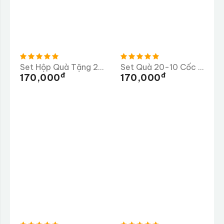
Set Hộp Quà Tặng 20-10 - Bình Giữ Nhiệt
Set Quà 20-10 Cốc Giữ Nhiệt 300ml
Đ
Đ
170,000
170,000