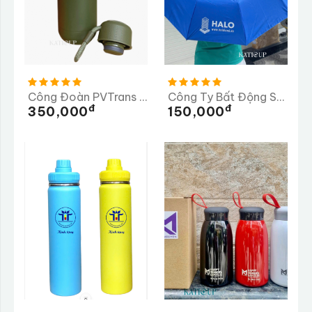
Công Đoàn PVTrans Quảng Ngãi
Công Ty Bất Động Sản HALO - Dù In
Đ
Đ
350,000
150,000