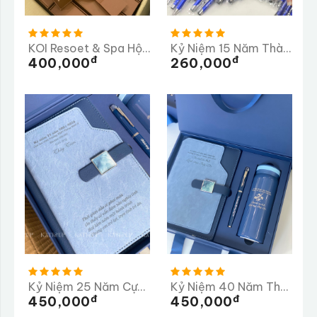
KOI Resoet & Spa Hội An Lần 2
Kỷ Niệm 15 Năm Thành Lập Trường Tiểu Học Ngọc Linh
Đ
Đ
400,000
260,000
Kỷ Niệm 25 Năm Cựu Học Sinh Trường THPT Thống Nhất A
Kỷ Niệm 40 Năm Thành Lập Trường PTTH Lộc Thanh 1985-2025
Đ
Đ
450,000
450,000