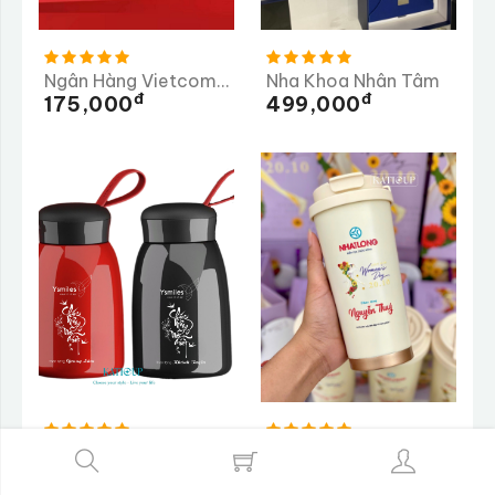
Ngân Hàng Vietcombank
Nha Khoa Nhân Tâm
Đ
Đ
175,000
499,000
Nha Khoa Thẩm Mỹ Ysmiles
Nhật Long
Đ
Đ
170,000
250,000