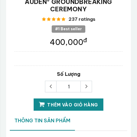
AUDEN® GROUNDBREAKING
CEREMONY
237 ratings
#1 Best seller
đ
400,000
Số Lượng
THÊM VÀO GIỎ HÀNG
THÔNG TIN SẢN PHẨM