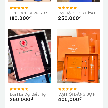
DCL, DCL SUPPLY CHAIN LTD, Công Ty TNHH Quản Lý Chuỗi Cung Ứng DCL
Đại Hội CĐCS Elite Long Thành Lần Thứ 3 Nhiệm Kỳ 2025-2026
Đ
Đ
180,000
250,000
Đại Họi Đại Biểu Hội Chữ Thập Đỏ Phường Phú Lâm
ĐẠI HỘI ĐẢNG BỘ PHÒNG THAM MƯU
Đ
Đ
250,000
400,000