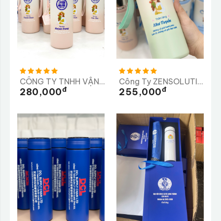
CÔNG TY TNHH VẬN TẢI VÀ XÂY DỰNG TRÀ MY
Công Ty ZENSOLUTION
Đ
Đ
280,000
255,000