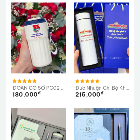
ĐOÀN CƠ SỞ PC02 CÔNG AN TỈNH LÂM ĐỒNG
Đức Nhuận Chi Bộ Khu Phố 2
Đ
Đ
180,000
215,000