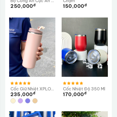
Bộ Công An Cục An Ninh Nội Địa
Chạm
Đ
Đ
250,000
150,000
Cốc Giữ Nhiệt XPLORY 480ML
Cốc Nhiệt Độ 350 Ml
Đ
Đ
235,000
170,000