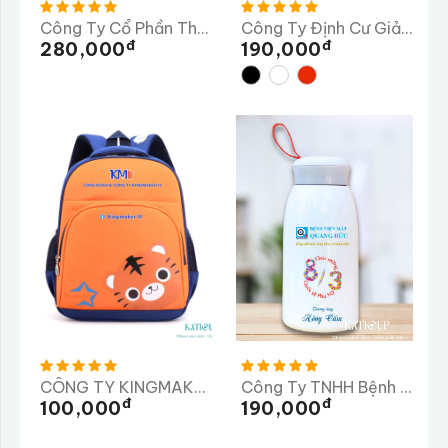
Công Ty Cổ Phần Thương Mại Dược Phẩm Tiến Thịnh
Công Ty Định Cư Giải Pháp Nhân Lực MINH NGUYÊN
Đ
Đ
280,000
190,000
CÔNG TY KINGMAKER III (VIỆT NAM) GIÀY
Công Ty TNHH Bệnh Viện Mắt Quang Đức
Đ
Đ
100,000
190,000