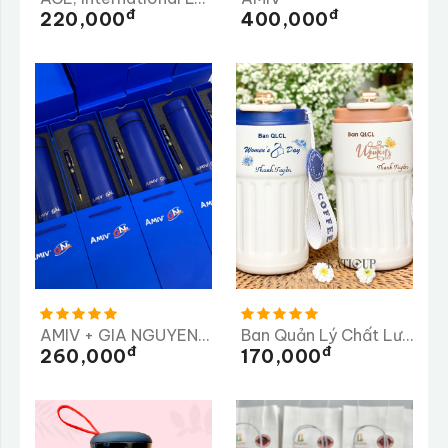
Đ
Đ
220,000
400,000
AMIV + GIA NGUYEN ME CO.,LTD ( GN )
Ban Quản Lý Chất Lượng Tỉnh Quảng Ngãi
Đ
Đ
260,000
170,000