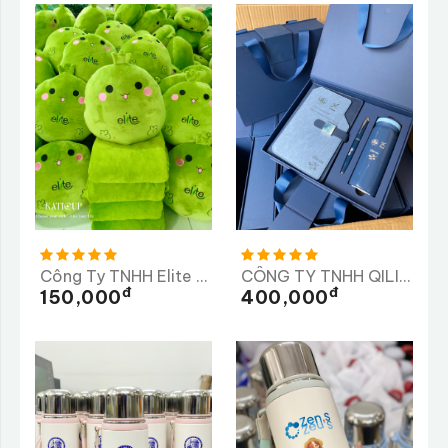
Công Ty TNHH Elite Long Thành
CÔNG TY TNHH QILII, CÔNG Y TNHH SX TM VÀ DV XYTASO
Đ
Đ
150,000
400,000