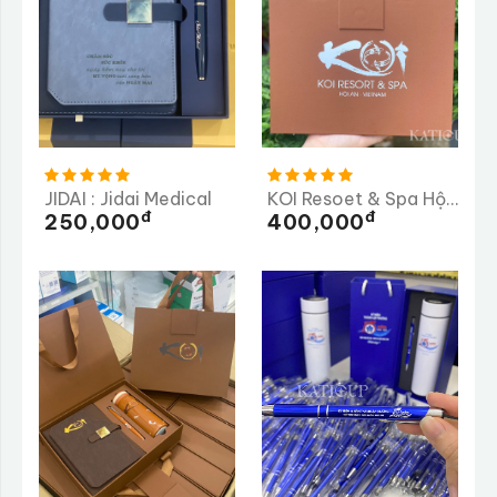
JIDAI : Jidai Medical
KOI Resoet & Spa Hội An
Đ
Đ
250,000
400,000