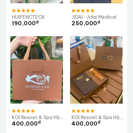
HUIFENCTECK
JIDAI : Jidai Medical
Đ
Đ
190,000
250,000
KOI Resoet & Spa Hội An
KOI Resoet & Spa Hội An Lần 2
Đ
Đ
400,000
400,000