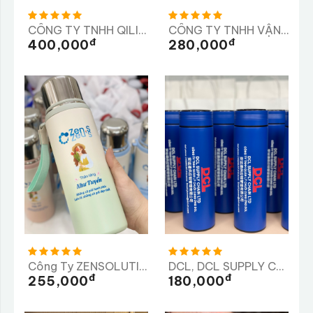
CÔNG TY TNHH QILII, CÔNG Y TNHH SX TM VÀ DV XYTASO
CÔNG TY TNHH VẬN TẢI VÀ XÂY DỰNG TRÀ MY
Đ
Đ
400,000
280,000
Công Ty ZENSOLUTION
DCL, DCL SUPPLY CHAIN LTD, Công Ty TNHH Quản Lý Chuỗi Cung Ứng DCL
Đ
Đ
255,000
180,000