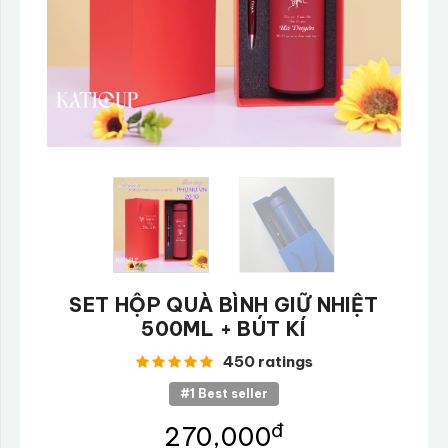
SET HỘP QUÀ BÌNH GIỮ NHIỆT
500ML + BÚT KÍ
450 ratings
#1 Best seller
đ
270,000