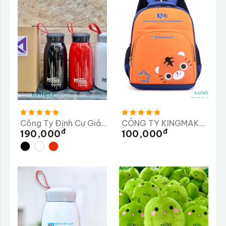
Công Ty Định Cư Giải Pháp Nhân Lực MINH NGUYÊN
CÔNG TY KINGMAKER III (VIỆT NAM) GIÀY
Đ
Đ
190,000
100,000