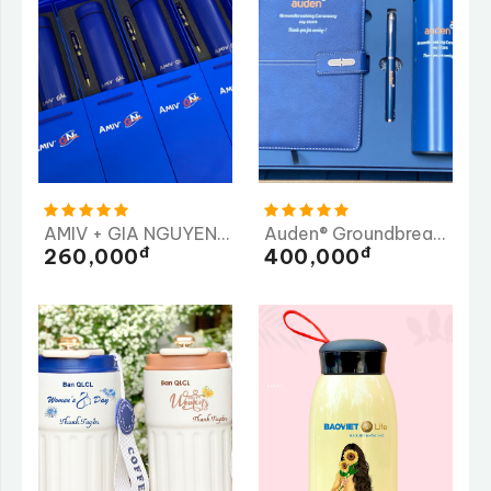
AMIV + GIA NGUYEN ME CO.,LTD ( GN )
Auden® Groundbreaking Ceremony
Đ
Đ
260,000
400,000