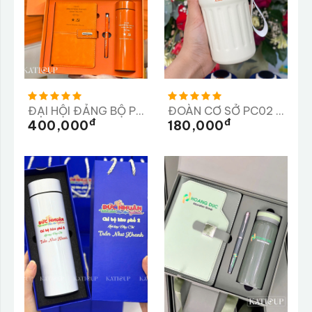
ĐẠI HỘI ĐẢNG BỘ PHÒNG THAM MƯU
ĐOÀN CƠ SỞ PC02 CÔNG AN TỈNH LÂM ĐỒNG
Đ
Đ
400,000
180,000