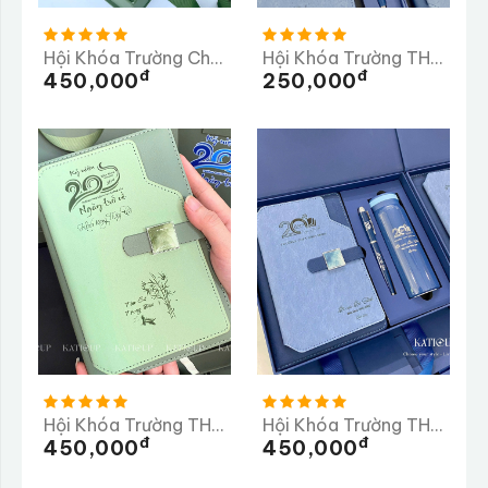
Hội Khóa Trường Chu Văn An 20 Năm Ngày Trở Về
Hội Khóa Trường THCS Tần Quang Khải 20 Năm Trở Về Trường
Đ
Đ
450,000
250,000
Hội Khóa Trường THPT Bán Krông Pầk
Hội Khóa Trường THPT Bình MInh
Đ
Đ
450,000
450,000