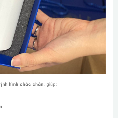
định hình chắc chắn
, giúp:
n
.