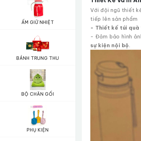
Thiết Kế Và In 
Với đội ngũ thiết k
tiếp lên sản phẩm
ẤM GIỮ NHIỆT
- Thiết kế túi quà
- Đảm bảo hình ảnh
sự kiện nội bộ
.
BÁNH TRUNG THU
BỘ CHĂN GỐI
PHỤ KIỆN