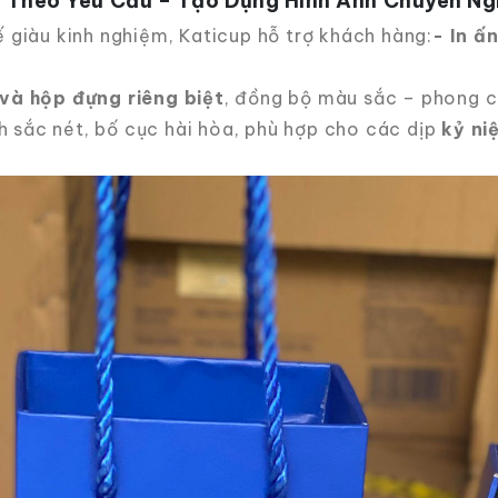
Ấn Theo Yêu Cầu – Tạo Dựng Hình Ảnh Chuyên Ng
ế giàu kinh nghiệm, Katicup hỗ trợ khách hàng:
- In ấ
 và hộp đựng riêng biệt
, đồng bộ màu sắc – phong c
 sắc nét, bố cục hài hòa, phù hợp cho các dịp
kỷ ni