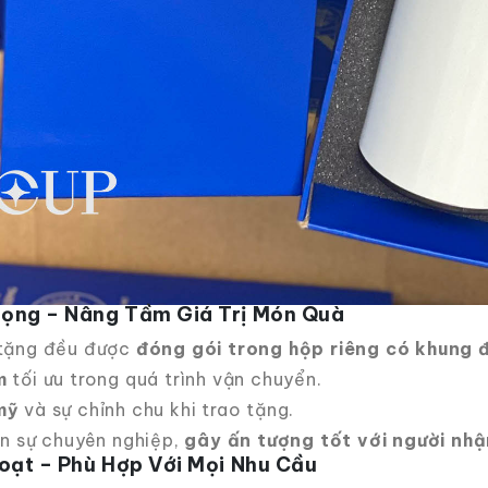
ọng – Nâng Tầm Giá Trị Món Quà
 tặng đều được
đóng gói trong hộp riêng có khung 
m
tối ưu trong quá trình vận chuyển.
mỹ
và sự chỉnh chu khi trao tặng.
n sự chuyên nghiệp,
gây ấn tượng tốt với người nhậ
oạt – Phù Hợp Với Mọi Nhu Cầu