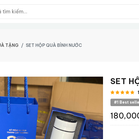
UÀ TẶNG
SET HỘP QUÀ BÌNH NƯỚC
SET H
#1 Best sell
180,00