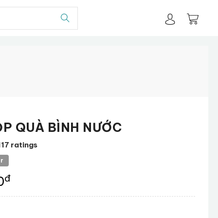
ỘP QUÀ BÌNH NƯỚC
117 ratings
er
đ
0