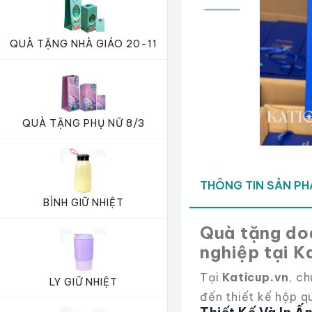
QUÀ TẶNG NHÀ GIÁO 20-11
QUÀ TẶNG PHỤ NỮ 8/3
THÔNG TIN SẢN P
BÌNH GIỮ NHIỆT
Quà tặng doa
nghiệp tại K
Tại
Katicup.vn
, c
LY GIỮ NHIỆT
đến thiết kế hộp q