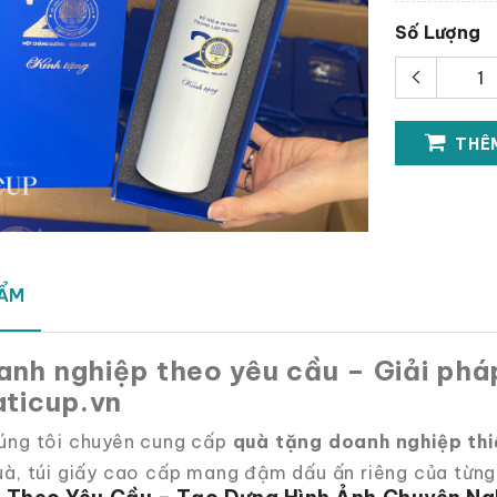
Số Lượng
THÊM
HẨM
nh nghiệp theo yêu cầu – Giải pháp
aticup.vn
húng tôi chuyên cung cấp
quà tặng doanh nghiệp thi
uà, túi giấy cao cấp mang đậm dấu ấn riêng của từng