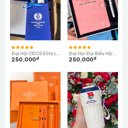
Đại Hội CĐCS Elite Long Thành Lần Thứ 3 Nhiệm Kỳ 2025-2026
Đại Họi Đại Biểu Hội Chữ Thập Đỏ Phường Phú Lâm
Đ
Đ
250,000
250,000