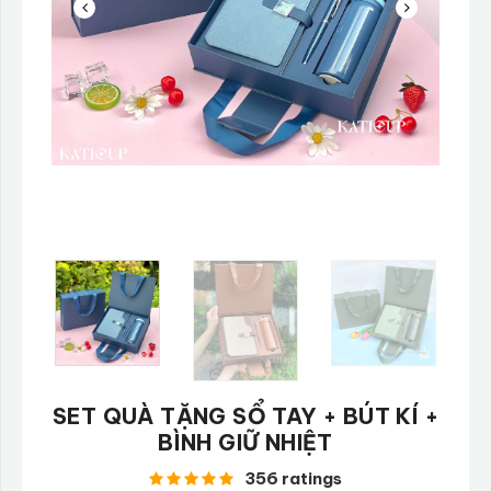
SET QUÀ TẶNG SỔ TAY + BÚT KÍ +
BÌNH GIỮ NHIỆT
356 ratings