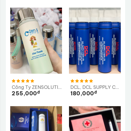
Công Ty ZENSOLUTION
DCL, DCL SUPPLY CHAIN LTD, Công Ty TNHH Quản Lý Chuỗi Cung Ứng DCL
Đ
Đ
255,000
180,000