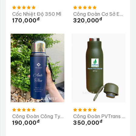
Cốc Nhiệt Độ 350 Ml
Công Đoàn Cơ Sở ELITE Long Thành
Đ
Đ
170,000
320,000
Công Đoàn Công Ty TNHH TMS Hotel Đà Nẵng
Công Đoàn PVTrans Quảng Ngãi
Đ
Đ
190,000
350,000