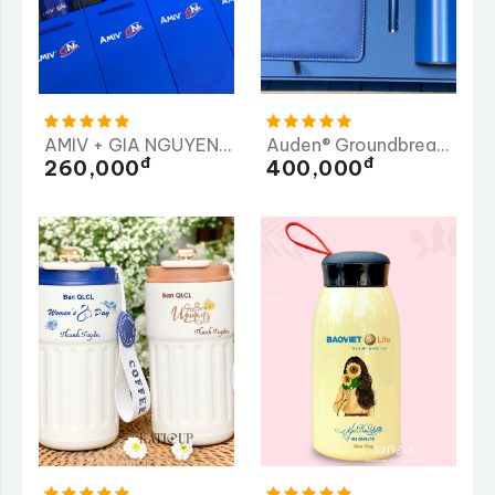
AMIV + GIA NGUYEN ME CO.,LTD ( GN )
Auden® Groundbreaking Ceremony
Đ
Đ
260,000
400,000