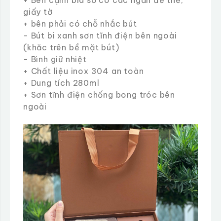
+ Bên cạnh bìa sổ có các ngăn để thẻ,
giấy tờ
+ bên phải có chỗ nhắc bút
- Bút bi xanh sơn tĩnh điện bên ngoài
(khăc trên bề mặt bút)
- Bình giữ nhiệt
+ Chất liệu inox 304 an toàn
+ Dung tích 280ml
+ Sơn tĩnh điện chống bong tróc bên
ngoài