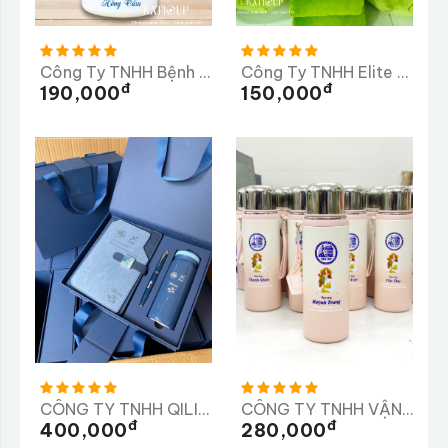
Công Ty TNHH Bệnh Viện Mắt Quang Đức
Công Ty TNHH Elite Long Thành
Đ
Đ
190,000
150,000
CÔNG TY TNHH QILII, CÔNG Y TNHH SX TM VÀ DV XYTASO
CÔNG TY TNHH VẬN TẢI VÀ XÂY DỰNG TRÀ MY
Đ
Đ
400,000
280,000