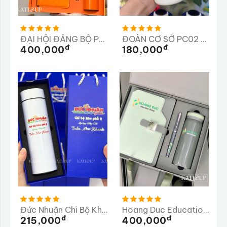
ĐẠI HỘI ĐẢNG BỘ PHÒNG THAM MƯU
ĐOÀN CƠ SỞ PC02 CÔNG AN TỈNH LÂM ĐỒNG
Đ
Đ
400,000
180,000
Đức Nhuận Chi Bộ Khu Phố 2
Hoang Duc Education Group
Đ
Đ
215,000
400,000