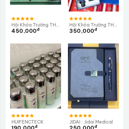
Hội Khóa Trường THPT HÀM RÔNG
Hội Khóa Trường THPT Số 2 Nghĩa Hành Quảng Ngãi
Đ
Đ
450,000
350,000
HUIFENCTECK
JIDAI : Jidai Medical
Đ
Đ
190,000
250,000