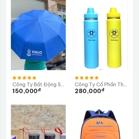
Công Ty Bất Động Sản HALO - Dù In
Công Ty Cổ Phần Thương Mại Dược Phẩm Tiến Thịnh
Đ
Đ
150,000
280,000