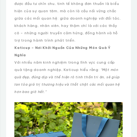
được đầu tư chỉn chu, tinh tế không đơn thuần là biểu
hiện của sự quan tâm, mà còn là cầu nối vững chắc
giữa các mối quan hệ: giữa doanh nghiệp với đối tác,
khách hàng, nhân viên, hay thậm chí là với các thầy
cô – những người truyền cảm hứng, đồng hành và hỗ
trợ trong hành trình phát triển.
Katicup – Nơi Khởi Nguồn Của Những Món Quà Ý
Nghĩa
Với nhiều năm kinh nghiệm trong lĩnh vực cung cấp
quà tặng doanh nghiệp, Katicup hiểu rằng:
“Một món
quà đẹp, đúng dịp và thể hiện rõ tinh thần tri ân, sẽ giúp
lan tỏa giá trị thương hiệu và thắt chặt các mối quan hệ
hơn bao giờ hết.”