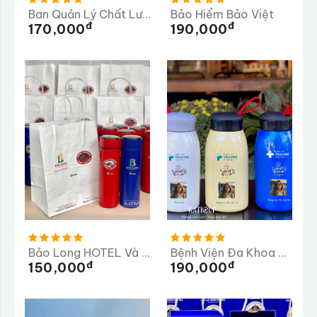
Ban Quản Lý Chất Lượng Tỉnh Quảng Ngãi
Bảo Hiểm Bảo Việt
Đ
Đ
170,000
190,000
Bảo Long HOTEL Và PEAK COFFEE
Bệnh Viện Đa Khoa Hoàn Mỹ
Đ
Đ
150,000
190,000