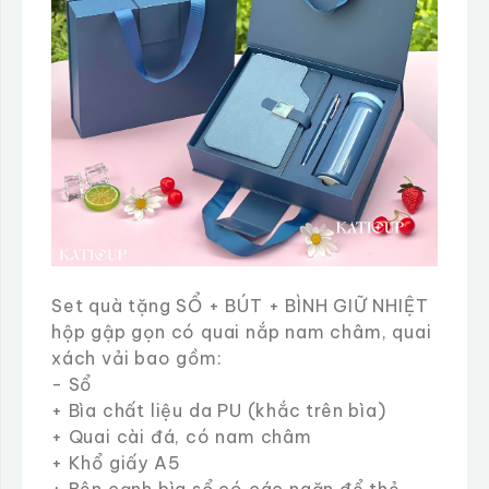
Set quà tặng SỔ + BÚT + BÌNH GIỮ NHIỆT
hộp gập gọn có quai nắp nam châm, quai
xách vải bao gồm:
- Sổ
+ Bìa chất liệu da PU (khắc trên bìa)
+ Quai cài đá, có nam châm
+ Khổ giấy A5