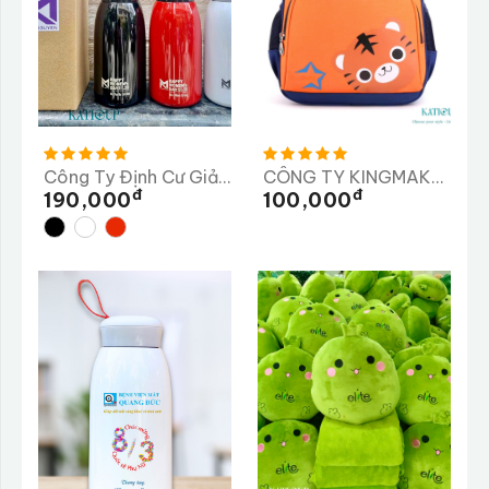
Công Ty Định Cư Giải Pháp Nhân Lực MINH NGUYÊN
CÔNG TY KINGMAKER III (VIỆT NAM) GIÀY
Đ
Đ
190,000
100,000