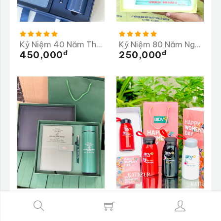
Kỷ Niệm 40 Năm Thành Lập Trường PTTH Lộc Thanh 1985-2025
Kỷ Niệm 80 Năm Ngày Truyền Thống Lữ Đoàn 98
Đ
Đ
450,000
250,000
Mái Nhà Tân Hưng
Ngân Hàng BIDV Chi Nhánh Dung Quất
Đ
Đ