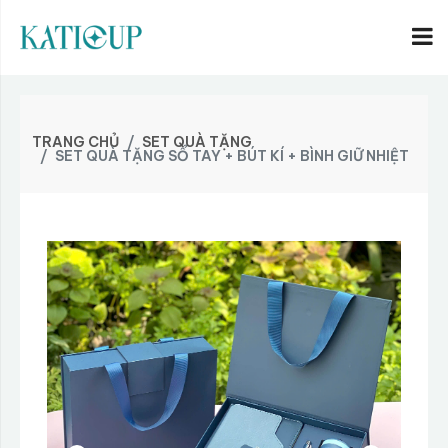
TRANG CHỦ
SET QUÀ TẶNG
SET QUÀ TẶNG SỔ TAY + BÚT KÍ + BÌNH GIỮ NHIỆT