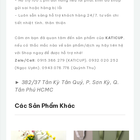
- Hỗ trợ 100% phí đổi hàng nếu lỗi phát sinh do shop
gửi sai hoặc hàng bị lỗi
- Luôn sẵn sàng hỗ trợ khách hàng 24/7, tư vấn chi
tiết nhiệt tình, thân thiện
Cảm ơn bạn đã quan tâm đến sản phẩm của
KATICUP
,
nếu có thắc mắc nào về sản phẩm/dịch vụ hãy liên hệ
với Shop ngay để được hỗ trợ nhé!
Zalo/Call:
0915.386.279 (KATICUP), 0932.020.252
(Ngọc Uyên), 0943.078.778 (Quỳnh Thu)
►
382/37 Tân Kỳ Tân Quý, P. Sơn Kỳ, Q.
Tân Phú HCMC
Các Sản Phẩm Khác