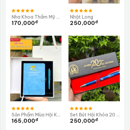
Nha Khoa Thẩm Mỹ Ysmiles
Nhật Long
Đ
Đ
170,000
250,000
Sản Phẩm Mùa Hội Khóa
Set Bút Hội Khóa 20 Năm Ra Trường THPT Chuyên Lê Khiết
Đ
Đ
165,000
250,000