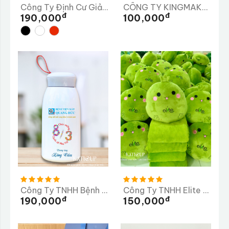
Công Ty Định Cư Giải Pháp Nhân Lực MINH NGUYÊN
CÔNG TY KINGMAKER III (VIỆT NAM) GIÀY
Đ
Đ
190,000
100,000
Công Ty TNHH Bệnh Viện Mắt Quang Đức
Công Ty TNHH Elite Long Thành
Đ
Đ
190,000
150,000