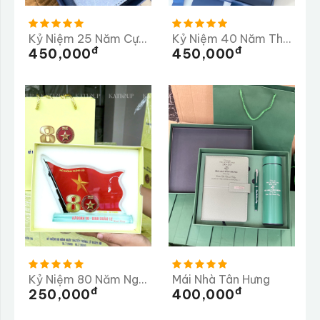
Kỷ Niệm 25 Năm Cựu Học Sinh Trường THPT Thống Nhất A
Kỷ Niệm 40 Năm Thành Lập Trường PTTH Lộc Thanh 1985-2025
Đ
Đ
450,000
450,000
Kỷ Niệm 80 Năm Ngày Truyền Thống Lữ Đoàn 98
Mái Nhà Tân Hưng
Đ
Đ
250,000
400,000