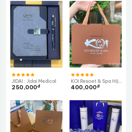
JIDAI : Jidai Medical
KOI Resoet & Spa Hội An
Đ
Đ
250,000
400,000