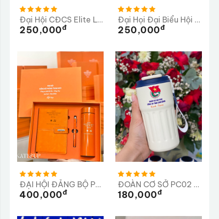
Đại Hội CĐCS Elite Long Thành Lần Thứ 3 Nhiệm Kỳ 2025-2026
Đại Họi Đại Biểu Hội Chữ Thập Đỏ Phường Phú Lâm
Đ
Đ
250,000
250,000
ĐẠI HỘI ĐẢNG BỘ PHÒNG THAM MƯU
ĐOÀN CƠ SỞ PC02 CÔNG AN TỈNH LÂM ĐỒNG
Đ
Đ
400,000
180,000