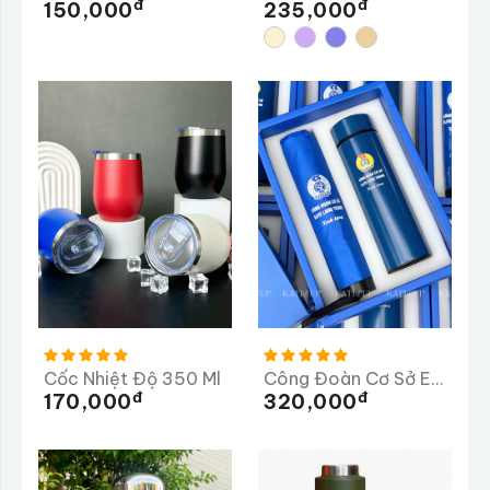
Đ
Đ
150,000
235,000
Cốc Nhiệt Độ 350 Ml
Công Đoàn Cơ Sở ELITE Long Thành
Đ
Đ
170,000
320,000