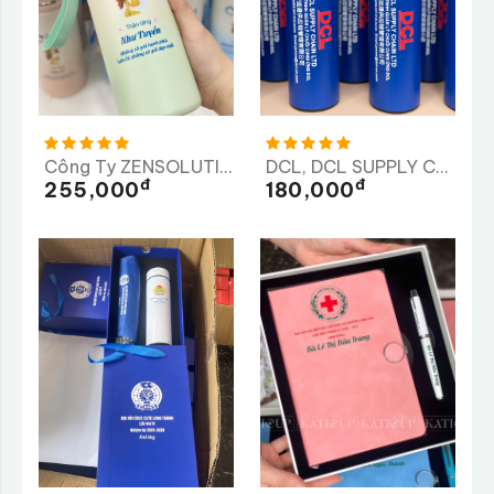
Công Ty ZENSOLUTION
DCL, DCL SUPPLY CHAIN LTD, Công Ty TNHH Quản Lý Chuỗi Cung Ứng DCL
Đ
Đ
255,000
180,000