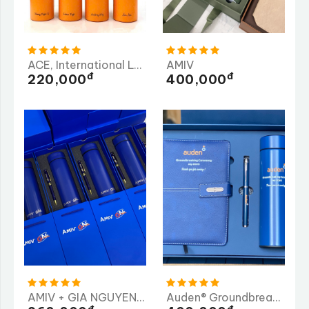
ACE, International Logistics
AMIV
Đ
Đ
220,000
400,000
AMIV + GIA NGUYEN ME CO.,LTD ( GN )
Auden® Groundbreaking Ceremony
Đ
Đ