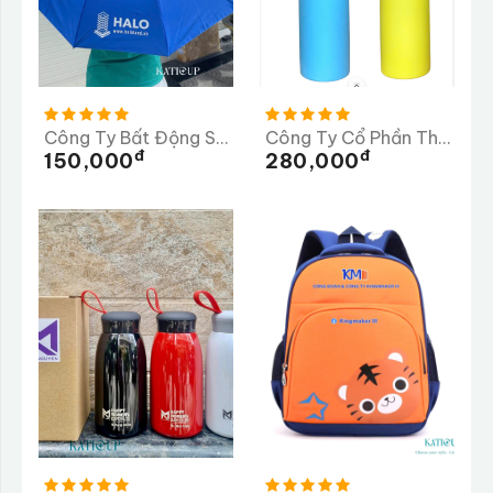
Công Ty Bất Động Sản HALO - Dù In
Công Ty Cổ Phần Thương Mại Dược Phẩm Tiến Thịnh
Đ
Đ
150,000
280,000