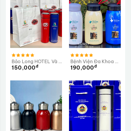
Bảo Long HOTEL Và PEAK COFFEE
Bệnh Viện Đa Khoa Hoàn Mỹ
Đ
Đ
150,000
190,000