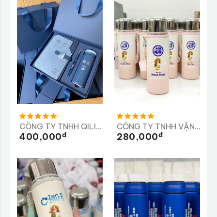
CÔNG TY TNHH QILII, CÔNG Y TNHH SX TM VÀ DV XYTASO
CÔNG TY TNHH VẬN TẢI VÀ XÂY DỰNG TRÀ MY
Đ
Đ
400,000
280,000