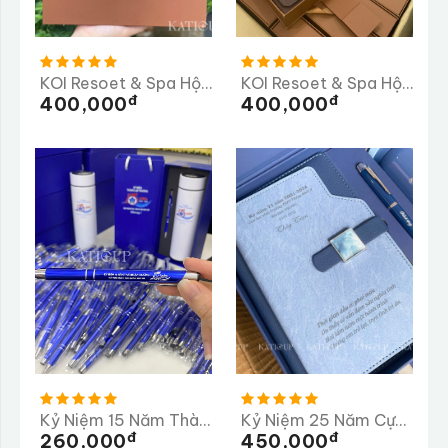
KOI Resoet & Spa Hội An
KOI Resoet & Spa Hội An Lần 2
Đ
Đ
400,000
400,000
Kỷ Niệm 15 Năm Thành Lập Trường Tiểu Học Ngọc Linh
Kỷ Niệm 25 Năm Cựu Học Sinh Trường THPT Thống Nhất A
Đ
Đ
260,000
450,000