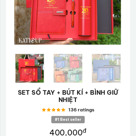
SET SỔ TAY + BÚT KÍ + BÌNH GIỮ
NHIỆT
136 ratings
#1 Best seller
đ
400,000