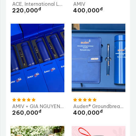
ACE, International Logistics
AMIV
Đ
Đ
220,000
400,000
AMIV + GIA NGUYEN ME CO.,LTD ( GN )
Auden® Groundbreaking Ceremony
Đ
Đ
260,000
400,000