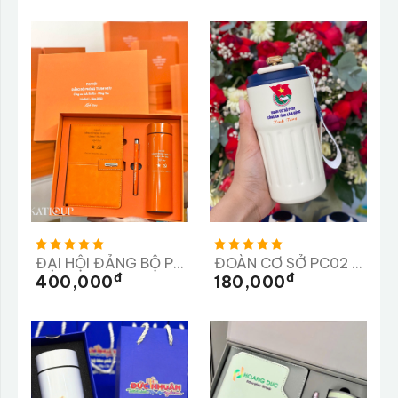
ĐẠI HỘI ĐẢNG BỘ PHÒNG THAM MƯU
ĐOÀN CƠ SỞ PC02 CÔNG AN TỈNH LÂM ĐỒNG
Đ
Đ
400,000
180,000