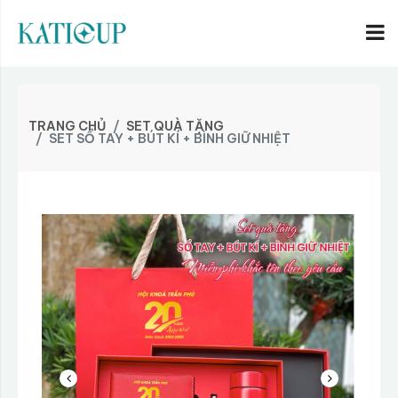
TRANG CHỦ
SET QUÀ TẶNG
SET SỔ TAY + BÚT KÍ + BÌNH GIỮ NHIỆT