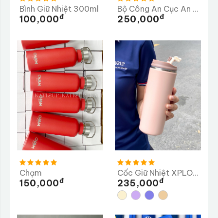
Bình Giữ Nhiệt 300ml
Bộ Công An Cục An Ninh Nội Địa
Đ
Đ
100,000
250,000
Chạm
Cốc Giữ Nhiệt XPLORY 480ML
Đ
Đ
150,000
235,000