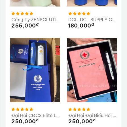
Công Ty ZENSOLUTION
DCL, DCL SUPPLY CHAIN LTD, Công Ty TNHH Quản Lý Chuỗi Cung Ứng DCL
Đ
Đ
255,000
180,000
Đại Hội CĐCS Elite Long Thành Lần Thứ 3 Nhiệm Kỳ 2025-2026
Đại Họi Đại Biểu Hội Chữ Thập Đỏ Phường Phú Lâm
Đ
Đ
250,000
250,000