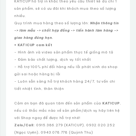
KATICUP hỗ trợ in khắc theo yêu cầu thiết kế dù chỉ 1
sản phẩm, sẽ có ưu đãi khi khách mua theo số lượng
nhiều.
Quy trình mua hàng theo số lượng lớn:
Nhận thông tin
-> làm mẫu -> chốt hợp đồng -> tiến hành làm hàng ->
giao hàng đúng hẹn.
• KATICUP cam kết
- Hình ảnh và video sản phẩm thực tế giống mô tả
- Đảm bảo chất lượng, dịch vụ tốt nhất
- Hỗ trợ 100% phí đổi hàng nếu lỗi phát sinh do shop
gửi sai hoặc hàng bị lỗi
- Luôn sẵn sàng hỗ trợ khách hàng 24/7, tư vấn chi
tiết nhiệt tình, thân thiện
Cảm ơn bạn đã quan tâm đến sản phẩm của
KATICUP
,
nếu có thắc mắc nào về sản phẩm/dịch vụ hãy liên hệ
với Shop ngay để được hỗ trợ nhé!
Zalo/Call:
0915.386.279 (KATICUP), 0932.020.252
(Ngọc Uyên), 0943.078.778 (Quỳnh Thu)