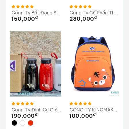
Công Ty Bất Động Sản HALO - Dù In
Công Ty Cổ Phần Thương Mại Dược Phẩm Tiến Thịnh
Đ
Đ
150,000
280,000
Công Ty Định Cư Giải Pháp Nhân Lực MINH NGUYÊN
CÔNG TY KINGMAKER III (VIỆT NAM) GIÀY
Đ
Đ
190,000
100,000