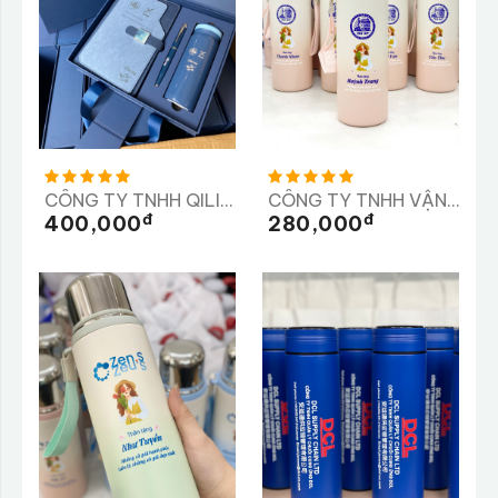
CÔNG TY TNHH QILII, CÔNG Y TNHH SX TM VÀ DV XYTASO
CÔNG TY TNHH VẬN TẢI VÀ XÂY DỰNG TRÀ MY
Đ
Đ
400,000
280,000