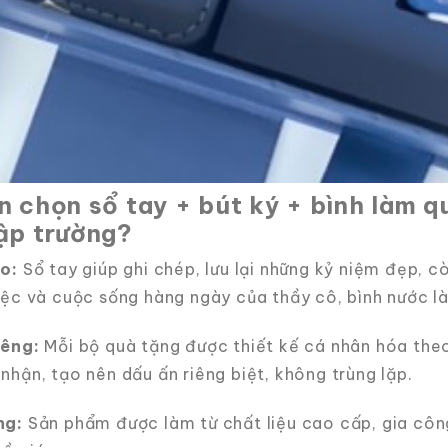
n chọn sổ tay + bút ký + bình làm 
ập trường?
ao:
Sổ tay giúp ghi chép, lưu lại những kỷ niệm đẹp, c
iệc và cuộc sống hàng ngày của thầy cô, bình nước là
iêng:
Mỗi bộ quà tặng được thiết kế cá nhân hóa the
nhận, tạo nên dấu ấn riêng biệt, không trùng lặp.
ng:
Sản phẩm được làm từ chất liệu cao cấp, gia công 