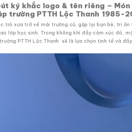
bút ký khắc logo & tên riêng – Món
ập trường PTTH Lộc Thanh 1985-
c trò xưa trở về mái trường cũ, gặp lại bạn bè, tri â
ao lớp học sinh. Trong không khí đầy cảm xúc đó, 
trường PTTH Lộc Thanh sẽ là lựa chọn tinh tế và đầy