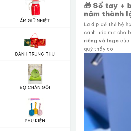
🎁
Sổ tay + 
năm thành l
ẤM GIỮ NHIỆT
Là dịp để thế hệ họ
cánh ước mơ cho b
riêng và logo
của 
quý thầy cô.
BÁNH TRUNG THU
BỘ CHĂN GỐI
PHỤ KIỆN