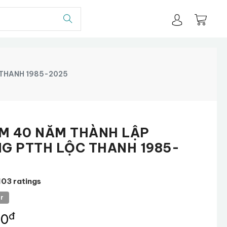
 THANH 1985-2025
ỆM 40 NĂM THÀNH LẬP
G PTTH LỘC THANH 1985-
103 ratings
er
đ
00