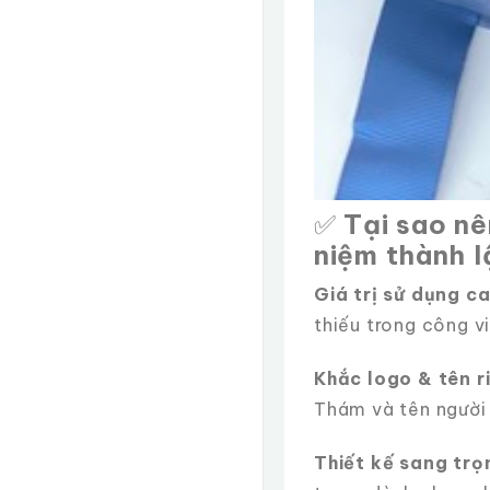
✅
Tại sao nê
niệm thành l
Giá trị sử dụng c
thiếu trong công v
Khắc logo & tên r
Thám và tên người 
Thiết kế sang trọ