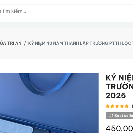
ÓA TRI ÂN
KỶ NIỆM 40 NĂM THÀNH LẬP TRƯỜNG PTTH LỘC
KỶ NI
TRƯỜN
2025
#1 Best sell
450,0