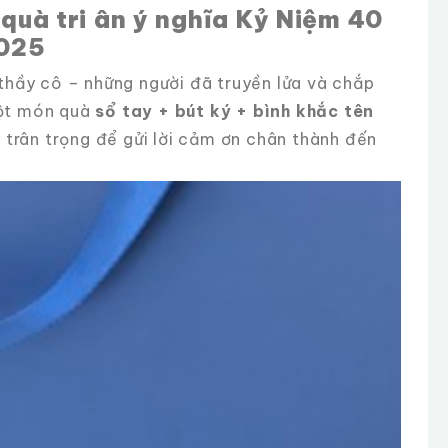
 quà tri ân ý nghĩa Kỷ Niệm 40
2025
n thầy cô – những người đã truyền lửa và chắp
một món quà
sổ tay + bút ký + bình khắc tên
 trân trọng để gửi lời cảm ơn chân thành đến