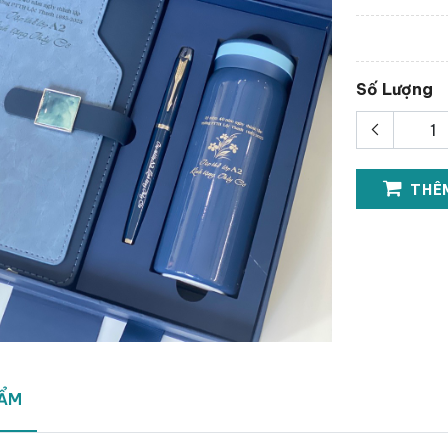
Số Lượng
THÊM
HẨM