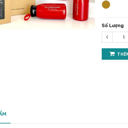
Số Lượng
THÊM
HẨM