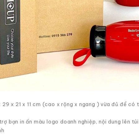
: 29 x 21 x 11 cm (cao x rộng x ngang ) vừa đủ để có 
rợ bạn in ấn màu logo doanh nghiệp, nội dung lên túi 
nh