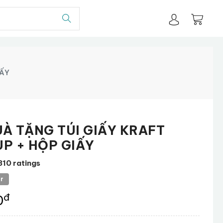
IẤY
UÀ TẶNG TÚI GIẤY KRAFT
UP + HỘP GIẤY
310 ratings
er
đ
0