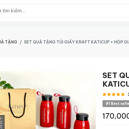
UÀ TẶNG
SET QUÀ TẶNG TÚI GIẤY KRAFT KATICUP + HỘP G
SET Q
KATIC
#1 Best sell
170,00