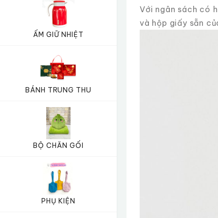
Với ngân sách có h
và hộp giấy sẵn của
ẤM GIỮ NHIỆT
BÁNH TRUNG THU
BỘ CHĂN GỐI
PHỤ KIỆN