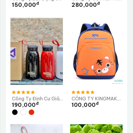
Đ
Đ
150,000
280,000
Công Ty Định Cư Giải Pháp Nhân Lực MINH NGUYÊN
CÔNG TY KINGMAKER III (VIỆT NAM) GIÀY
Đ
Đ
190,000
100,000