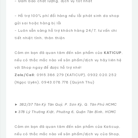
- Đảm bảo chất lượng, dịch vụ tốt nhất
- Hỗ trợ 100% phí đổi hàng nếu lỗi phát sinh do shop
gửi sai hoặc hàng bị lỗi
- Luôn sẵn sàng hỗ trợ khách hàng 24/7, tư vấn chi
tiết nhiệt tình, thân thiện
Cảm ơn bạn đã quan tâm đến sản phẩm của
KATICUP
,
nếu có thắc mắc nào về sản phẩm/dịch vụ hãy liên hệ
với Shop ngay để được hỗ trợ nhé!
Zalo/Call:
0915.386.279 (KATICUP), 0932.020.252
(Ngọc Uyên), 0943.078.778 (Quỳnh Thu)
►
382/37 Tân Kỳ Tân Quý, P. Sơn Kỳ, Q. Tân Phú HCMC
►
378 Lý Thường Kiệt, Phường 6, Quận Tân Bình, HCMC
Cảm ơn bạn đã quan tâm đến sản phẩm của Katicup,
nếu có thắc mắc nào về sản phẩm/dịch vụ của Shop,