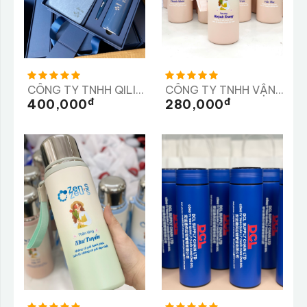
CÔNG TY TNHH QILII, CÔNG Y TNHH SX TM VÀ DV XYTASO
CÔNG TY TNHH VẬN TẢI VÀ XÂY DỰNG TRÀ MY
Đ
Đ
400,000
280,000