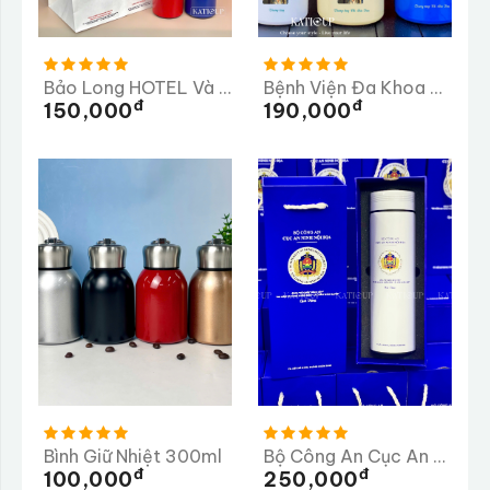
Bảo Long HOTEL Và PEAK COFFEE
Bệnh Viện Đa Khoa Hoàn Mỹ
Đ
Đ
150,000
190,000
Bình Giữ Nhiệt 300ml
Bộ Công An Cục An Ninh Nội Địa
Đ
Đ
100,000
250,000