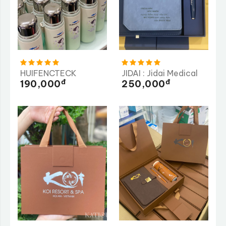
HUIFENCTECK
JIDAI : Jidai Medical
Đ
Đ
190,000
250,000