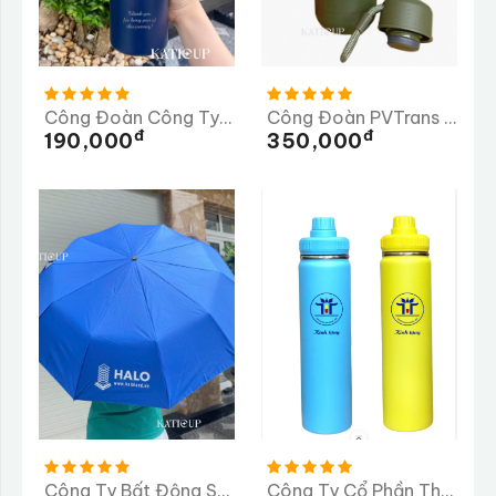
Công Đoàn Công Ty TNHH TMS Hotel Đà Nẵng
Công Đoàn PVTrans Quảng Ngãi
Đ
Đ
190,000
350,000
Công Ty Bất Động Sản HALO - Dù In
Công Ty Cổ Phần Thương Mại Dược Phẩm Tiến Thịnh