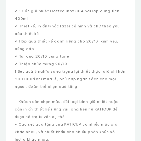
✔ 1 Cốc giữ nhiệt Coffee inox 304 hai lớp dung tích
400ml
✔ Thiết kế, in ấn/khắc lazer cả hình và chữ theo yêu
cầu thiết kế
✔ Hộp quà thiết kế dành riêng cho 20/10 xinh yêu,
cứng cáp
✔ Túi quà 20/10 cùng tone
✔ Thiệp chúc mừng 20/10
1 Set quà ý nghĩa sang trọng lại thiết thực, giá chỉ hơn
200.000đ khi mua lẻ, phù hợp ngân sách cho mọi
người, đoàn thể chọn quà tặng.
- Khách cần chọn màu, đổi loại bình giữ nhiệt hoặc
cần in ấn thiết kế riêng vui lòng liên hệ KATICUP để
được hỗ trợ tư vấn cụ thể
- Các set quà tặng của KATICUP có nhiều mức giá
khác nhau, và chiết khấu cho nhiều phân khúc số
lượng khác nhau.