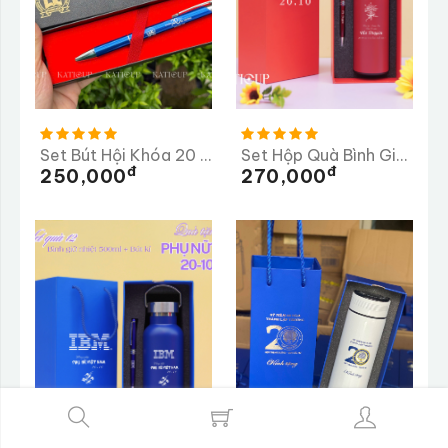
Set Bút Hội Khóa 20 Năm Ra Trường THPT Chuyên Lê Khiết
Set Hộp Quà Bình Giữ Nhiệt 500ml + Bút Kí
Đ
Đ
250,000
270,000