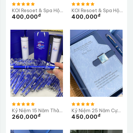
KOI Resoet & Spa Hội An
KOI Resoet & Spa Hội An Lần 2
Đ
Đ
400,000
400,000
Kỷ Niệm 15 Năm Thành Lập Trường Tiểu Học Ngọc Linh
Kỷ Niệm 25 Năm Cựu Học Sinh Trường THPT Thống Nhất A
Đ
Đ
260,000
450,000