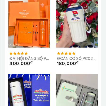
ĐẠI HỘI ĐẢNG BỘ PHÒNG THAM MƯU
ĐOÀN CƠ SỞ PC02 CÔNG AN TỈNH LÂM ĐỒNG
Đ
Đ
400,000
180,000