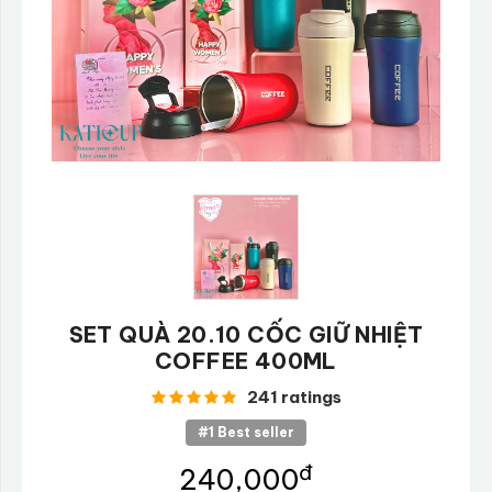
SET QUÀ 20.10 CỐC GIỮ NHIỆT
COFFEE 400ML
241 ratings
#1 Best seller
đ
240,000