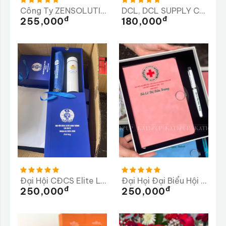
Công Ty ZENSOLUTION
DCL, DCL SUPPLY CHAIN LTD, Công Ty TNHH Quản Lý Chuỗi Cung Ứng DCL
Đ
Đ
255,000
180,000
Đại Hội CĐCS Elite Long Thành Lần Thứ 3 Nhiệm Kỳ 2025-2026
Đại Họi Đại Biểu Hội Chữ Thập Đỏ Phường Phú Lâm
Đ
Đ
250,000
250,000