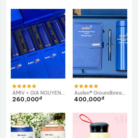
AMIV + GIA NGUYEN ME CO.,LTD ( GN )
Auden® Groundbreaking Ceremony
Đ
Đ
260,000
400,000