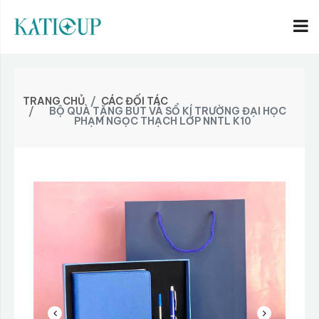
TRANG CHỦ
CÁC ĐỐI TÁC
BỘ QUÀ TẶNG BÚT VÀ SỔ KÍ TRƯỜNG ĐẠI HỌC
PHẠM NGỌC THẠCH LỚP NNTL K10