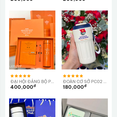
ĐẠI HỘI ĐẢNG BỘ PHÒNG THAM MƯU
ĐOÀN CƠ SỞ PC02 CÔNG AN TỈNH LÂM ĐỒNG
Đ
Đ
400,000
180,000