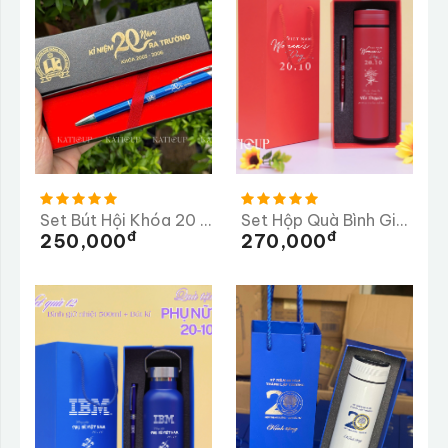
Set Bút Hội Khóa 20 Năm Ra Trường THPT Chuyên Lê Khiết
Set Hộp Quà Bình Giữ Nhiệt 500ml + Bút Kí
Đ
Đ
250,000
270,000