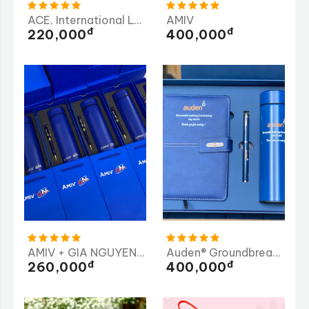
ACE, International Logistics
AMIV
Đ
Đ
220,000
400,000
AMIV + GIA NGUYEN ME CO.,LTD ( GN )
Auden® Groundbreaking Ceremony
Đ
Đ
260,000
400,000