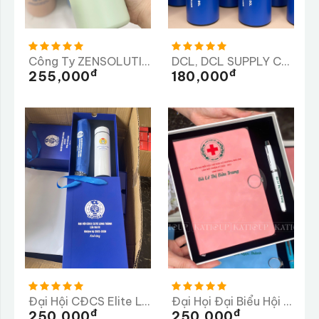
Công Ty ZENSOLUTION
DCL, DCL SUPPLY CHAIN LTD, Công Ty TNHH Quản Lý Chuỗi Cung Ứng DCL
Đ
Đ
255,000
180,000
Đại Hội CĐCS Elite Long Thành Lần Thứ 3 Nhiệm Kỳ 2025-2026
Đại Họi Đại Biểu Hội Chữ Thập Đỏ Phường Phú Lâm
Đ
Đ
250,000
250,000