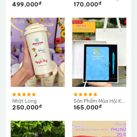
Đ
Đ
499,000
170,000
Nhật Long
Sản Phẩm Mùa Hội Khóa
Đ
Đ
250,000
165,000