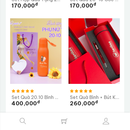
Đ
Đ
170,000
170,000
Set Quà 20.10 Bình Giữ Nhiệt Metal 500ml
Set Quà Bình + Bút Khắc Logo Công Ty TAVITAX
Đ
Đ
400,000
260,000