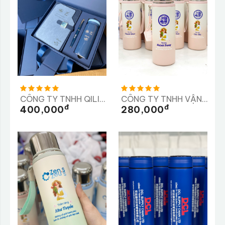
CÔNG TY TNHH QILII, CÔNG Y TNHH SX TM VÀ DV XYTASO
CÔNG TY TNHH VẬN TẢI VÀ XÂY DỰNG TRÀ MY
Đ
Đ
400,000
280,000