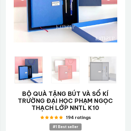
BỘ QUÀ TẶNG BÚT VÀ SỔ KÍ
TRƯỜNG ĐẠI HỌC PHẠM NGỌC
THẠCH LỚP NNTL K10
194 ratings
#1 Best seller