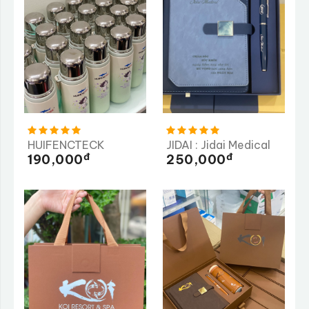
HUIFENCTECK
JIDAI : Jidai Medical
Đ
Đ
190,000
250,000