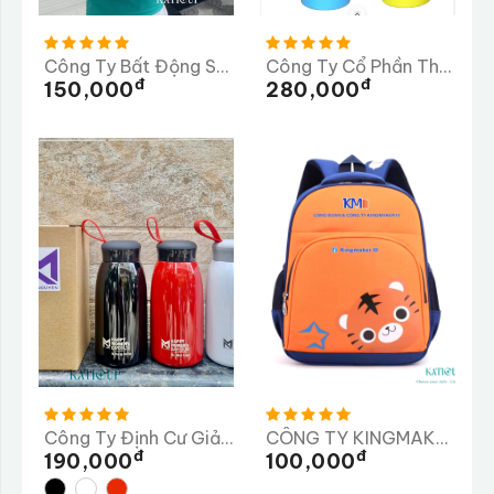
Công Ty Bất Động Sản HALO - Dù In
Công Ty Cổ Phần Thương Mại Dược Phẩm Tiến Thịnh
Đ
Đ
150,000
280,000
Công Ty Định Cư Giải Pháp Nhân Lực MINH NGUYÊN
CÔNG TY KINGMAKER III (VIỆT NAM) GIÀY
Đ
Đ
190,000
100,000